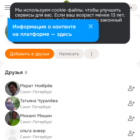
Войти
Мы используем cookie-файлы, чтобы улучшить
сервисы для вас. Если ваш возраст менее 13 лет,
настроить cookie-файлы должен ваш законный
Ирина Мишина
представитель.
Больше информации
Информация о контенте
Разрешить все
Настроить
на платформе — здесь
Санкт-Петербург
11 августа (52 года)
351 школа
Подробнее
Добавить в друзья
Написать
Друзья
8
Марат Ноябрёв
Санкт-Петербург
Татьяна Чуралёва
Санкт Петербург
Михаил Мишин
Санкт-Петербург
ольга анвер
Санкт-Петербург