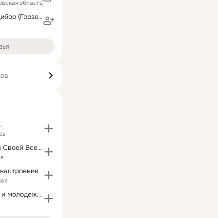
товская область)
Анастасия Судибор (Горзова)
зья
ков
.
ов
Стань Автором Своей Вселенной
ов
 настроения
ков
Таганрог. Дети и молодежь. Игрушки недорого.