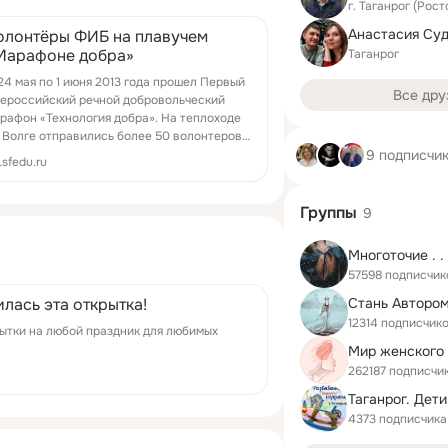
г. Таганрог (Рос
олонтёры ФИБ на плавучем
Марафоне добра»
Таганрог
24 мая по 1 июня 2013 года прошел Первый
Все дру
ероссийский речной добровольческий
рафон «Технология добра». На теплоходе
 Волге отправились более 50 волонтеров
9 подписчи
 всей России. Ростовскую область ...
b.sfedu.ru
Группы
9
Многоточие . . 
57598 подписчик
лась эта открытка!
12314 подписчик
ытки на любой праздник для любимых
Мир женского
262187 подписчи
4373 подписчика