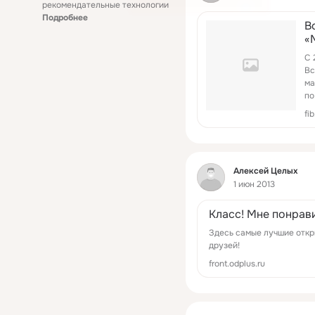
рекомендательные технологии
Подробнее
В
«
С 
Вс
ма
по
со
fi
Фид
Алексей Целых
1 июн 2013
Класс! Мне понрави
Здесь самые лучшие откр
друзей!
front.odplus.ru