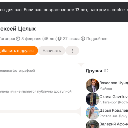
ы для вас. Если ваш возраст менее 13 лет, настроить cooki
П
ексей Целых
Таганрог
3 февраля (45 лет)
37 школа
Подробнее
обавить в друзья
Написать
Друзья
елился фотографией
62
Вячеслав Чун
Майкоп
лена или не является публично доступной
Oxana Gavrilov
г. Таганрог (Рос
Дарья Ковале
Ростов-на-Дону
Валерий Афон