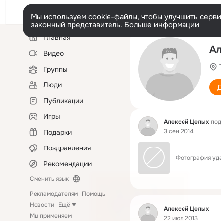
Мы используем cookie-файлы, чтобы улучшить сервис
законный представитель.
Больше информации
Левая
Главная
колонка
Ал
Видео
Группы
Люди
Д
Публикации
Игры
Фид
Алексей Целых
под
3 сен 2014
Подарки
Поздравления
Фотография уда
Рекомендации
Сменить язык
Рекламодателям
Помощь
Новости
Ещё
Фид
Алексей Целых
Мы применяем
22 июл 2013