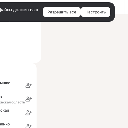
Войти
e-файлы должен ваш
Разрешить все
Настроить
Правая
оследний визит: 9 мая
колонка
дышко
a
товская область)
вская
ченко