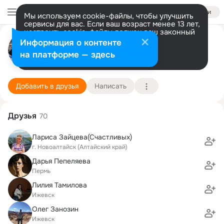
Войти
Мы используем cookie-файлы, чтобы улучшить
сервисы для вас. Если ваш возраст менее 13 лет,
настроить cookie-файлы должен ваш законный
Евгения Счастливых
представитель.
Больше информации
Информация о контенте
Разрешить все
Настроить
на платформе — здесь
Ижевск
25 декабря (47 лет)
66 школа
Подробнее
Добавить в друзья
Написать
Друзья
70
Лариса Зайцева(Счастливых)
г. Новоалтайск (Алтайский край)
Дарья Пепеляева
Пермь
Лилия Тамилова
Ижевск
Олег Занозин
Ижевск