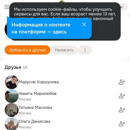
Войти
Мы используем cookie-файлы, чтобы улучшить
сервисы для вас. Если ваш возраст менее 13 лет,
настроить cookie-файлы должен ваш законный
Людмила Маслова (Юдина)
представитель.
Больше информации
Информация о контенте
Разрешить все
Настроить
на платформе — здесь
Москва
11 ноября (52 года)
МПГУ, Московский педагогический государстве
Подробнее
Добавить в друзья
Написать
Друзья
14
Марусик Коршунова
Никита Миролюбов
Москва
Татьяна Маслова
Москва
Ольга Денисова
Москва