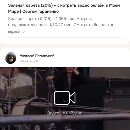
Зелёная карета (2015) – смотреть видео онлайн в Моем
Мире | Сергей Тараненко
Зелёная карета (2015) – 1 365 просмотров,
продолжительность: 1:30:27 мин. Смотреть бесплатно
видеоальбом Сергея Тараненко в социальной сети Мой
my.mail.ru
Мир.
Фид
Алексей Лиманский
3 янв 2024
Видео не найдено