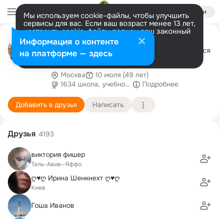
Войти
Мы используем cookie-файлы, чтобы улучшить
сервисы для вас. Если ваш возраст менее 13 лет,
настроить cookie-файлы должен ваш законный
Алексей Лиманский
представитель.
Больше информации
Информация о контенте
Чем больше узнаю людей, тем больше нравятся
Разрешить все
Настроить
на платформе — здесь
собаки. (с)
Москва
10 июля (49 лет)
1634 школа, учебно-воспитательный комплекс
Подробнее
Добавить в друзья
Написать
Друзья
4193
виктория фишер
Тель-Авив—Яффо
ღ♥ღ Ирина Шенкнехт ღ♥ღ
Киев
Гоша Иванов