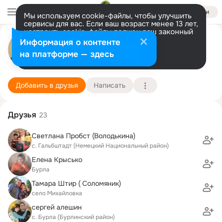
Войти
Мы используем cookie-файлы, чтобы улучшить
сервисы для вас. Если ваш возраст менее 13 лет,
настроить cookie-файлы должен ваш законный
Vitalij Seel (Зель)
представитель.
Больше информации
Информация о контенте
Разрешить все
Настроить
на платформе — здесь
Dormagen
12 мая (52 года)
22 ПТУ
Подробнее
Добавить в друзья
Написать
Друзья
23
Светлана Пробст (Володькина)
с. Гальбштадт (Немецкий Национальный район)
Елена Крысько
Бурла
Тамара Штир ( Соломяник)
село Михайловка
сергей алешин
с. Бурла (Бурлинский район)