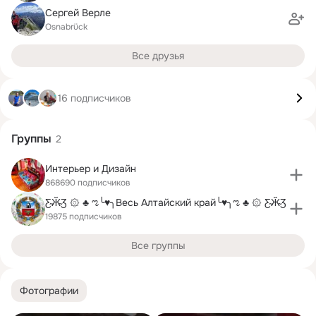
Сергей Верле
Osnabrück
Все друзья
16 подписчиков
Группы
2
Интерьер и Дизайн
868690 подписчиков
Ƹ̴Ӂ̴Ʒ ۞ ♣ ಌ╰♥╮Весь Алтайский край╰♥╮ಌ ♣ ۞ Ƹ̴Ӂ̴Ʒ
19875 подписчиков
Все группы
Фотографии