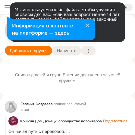
Войти
Мы используем cookie-файлы, чтобы улучшить
сервисы для вас. Если ваш возраст менее 13 лет,
настроить cookie-файлы должен ваш законный
представитель.
Больше информации
Евгения Создаева
Информация о контенте
Разрешить все
Настроить
на платформе — здесь
Норвок
13 января
Подробнее
Добавить в друзья
Написать
Список друзей и групп Евгении доступен только её
друзьям.
Фид
Евгения Создаева
поделилась темой
4 авг
Подписаться
Кошкин Дом Донецк: сообщество волонтеров
Он начал путь с передовой.
 ...