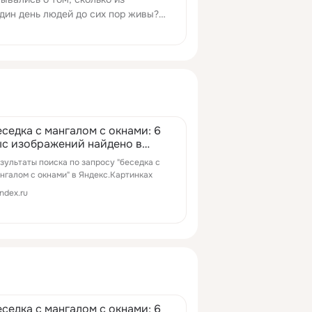
дин день людей до сих пор живы?
ко ударов сделало ваше сердце с
сле прочтения нашей статьи вы
еседка с мангалом с окнами: 6
ыс изображений найдено в
ндекс.Картинках
зультаты поиска по запросу "беседка с
нгалом с окнами" в Яндекс.Картинках
ndex.ru
еседка с мангалом с окнами: 6