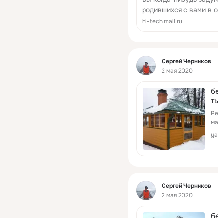
родившихся с вами в о
Или, к примеру, сколь
hi-tech.mail.ru
момента рождения? По
узнаете об э...
Фид
Сергей Черников
2 мая 2020
б
т
Я
Ре
ма
ya
Фид
Сергей Черников
2 мая 2020
б