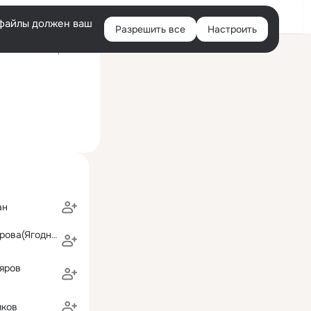
Войти
e-файлы должен ваш
Разрешить все
Настроить
Правая
ий визит: вчера 14:37
колонка
ан
Надежда Сидорова(Ягодницына)
яров
иков