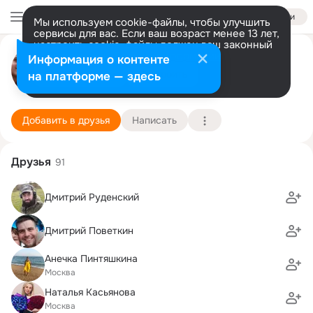
Войти
Мы используем cookie-файлы, чтобы улучшить
сервисы для вас. Если ваш возраст менее 13 лет,
настроить cookie-файлы должен ваш законный
Алексей Гришечкин
представитель.
Больше информации
Информация о контенте
Разрешить все
Настроить
на платформе — здесь
Москва
27 января (43 года)
112 ПТУ
Подробнее
Добавить в друзья
Написать
Друзья
91
Дмитрий Руденский
Дмитрий Поветкин
Анечка Пинтяшкина
Москва
Наталья Касьянова
Москва