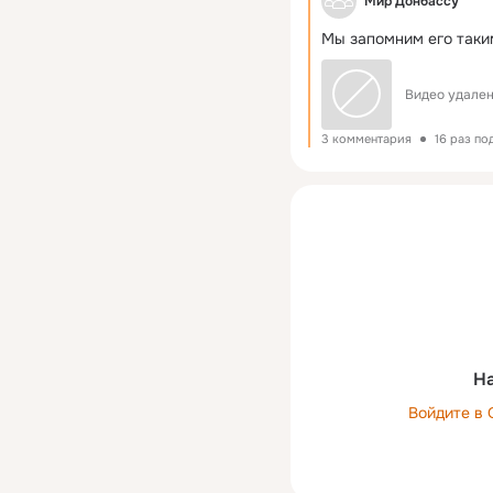
Мир Донбассу
Мы запомним его таки
Видео удален
3 комментария
16 раз по
На
Войдите в 