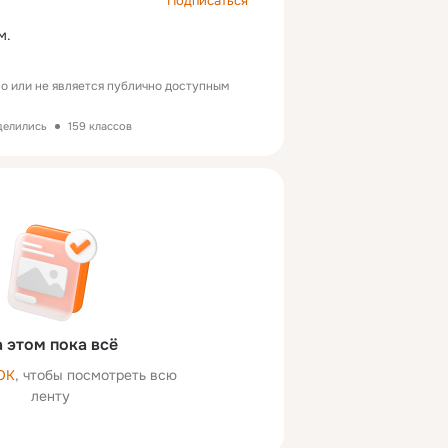
Подписаться
м.
о или не является публично доступным
делились
159 классов
 этом пока всё
ОК
, чтобы посмотреть всю
ленту