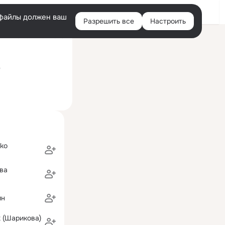
Войти
e-файлы должен ваш
Разрешить все
Настроить
Правая
ий визит: 12 июл 2023
колонка
е
nko
ва
ин
 (Шарикова)