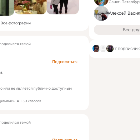
Санкт-Петербур
Алексей Васи
Все фотографии
Все дру
поделился темой
7 подписчи
Подписаться
м.
о или не является публично доступным
делились
159 классов
поделился темой