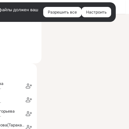
Войти
e-файлы должен ваш
Разрешить все
Настроить
Правая
ий визит: 29 июн 2023
колонка
ва
г
г
горьева
г
Людмила Иванова(Тараканова)