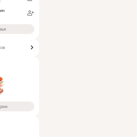
г
ин
зья
ков
арки