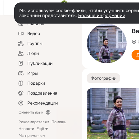
Мы используем cookie-файлы, чтобы улучшить сервис
законный представитель.
Больше информации
Левая
Главная
колонка
Ве
Видео
Группы
Люди
Д
Публикации
Игры
Фотографии
Подарки
Поздравления
Рекомендации
Сменить язык
Рекламодателям
Помощь
Новости
Ещё
Мы применяем