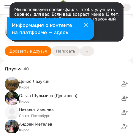
Войти
Мы используем cookie-файлы, чтобы улучшить
сервисы для вас. Если ваш возраст менее 13 лет,
настроить cookie-файлы должен ваш законный
Иван Михалицын
представитель.
Больше информации
Информация о контенте
Разрешить все
Настроить
на платформе — здесь
Нижний Новгород
8 августа (46 лет)
Кировский экономико-правовой лицей
Подробнее
Добавить в друзья
Написать
Друзья
40
Денис Лазукин
Киров
Ольга Шульмина (Дуняшева)
Киров
Наталья Иванова
Санкт-Петербург
Андрей Метелев
Киров