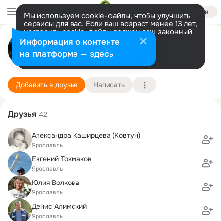
Войти
Мы используем cookie-файлы, чтобы улучшить
сервисы для вас. Если ваш возраст менее 13 лет,
настроить cookie-файлы должен ваш законный
Мария Прокофьева
представитель.
Больше информации
Информация о контенте
Разрешить все
Настроить
на платформе — здесь
Ярославль
23 мая (43 года)
84 школа
Подробнее
Добавить в друзья
Написать
Друзья
42
Александра Каширцева (Ковтун)
Ярославль
Евгений Токмаков
Ярославль
Юлия Волкова
Ярославль
Денис Алимский
Ярославль