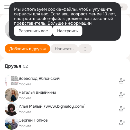
Войти
Мы используем cookie-файлы, чтобы улучшить
сервисы для вас. Если ваш возраст менее 13 лет,
настроить cookie-файлы должен ваш законный
представитель.
Больше информации
Семен Высоцкий
Разрешить все
Настроить
ц
1 января (126 лет)
Подробнее
Добавить в друзья
Написать
Друзья
52
Всеволод Яблонский
Москва
Наталья Видяйкина
Москва
Илья Малый /www.bigmaloy.com/
Москва
Сергей Попков
Москва