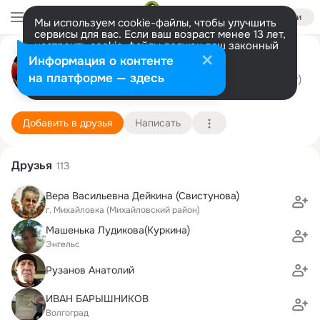
Войти
Мы используем cookie-файлы, чтобы улучшить
сервисы для вас. Если ваш возраст менее 13 лет,
настроить cookie-файлы должен ваш законный
Наталья Чулкова
представитель.
Больше информации
Информация о контенте
Разрешить все
Настроить
на платформе — здесь
Подольск, Московская область
12 февраля (46 лет)
5 школа
Подробнее
Добавить в друзья
Написать
Друзья
113
Вера Васильевна Дейкина (Свистунова)
г. Михайловка (Михайловский район)
Машенька Лудикова(Куркина)
Энгельс
Рузанов Анатолий
ИВАН БАРЫШНИКОВ
Волгоград