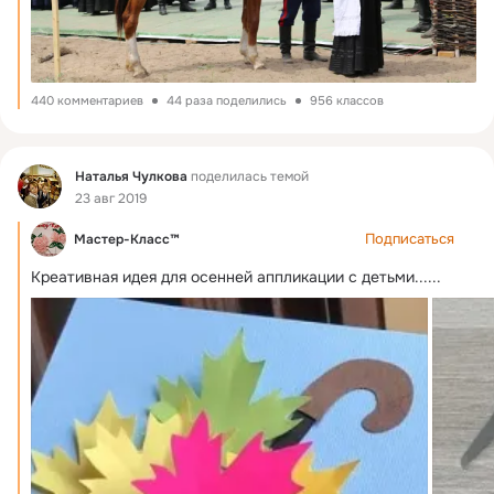
440 комментариев
44 раза поделились
956 классов
Фид
Наталья Чулкова
поделилась темой
23 авг 2019
Подписаться
Мастер-Класс™
Креативная идея для осенней аппликации с детьми......