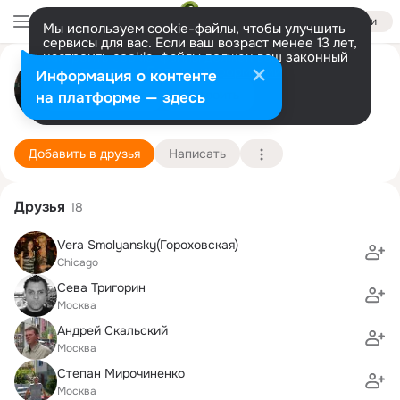
Войти
Мы используем cookie-файлы, чтобы улучшить
сервисы для вас. Если ваш возраст менее 13 лет,
настроить cookie-файлы должен ваш законный
Марина Бабакина (Faver)
представитель.
Больше информации
Информация о контенте
Разрешить все
Настроить
на платформе — здесь
Chicago
30 мая (62 года)
46 школа (с лицейскими классами)
Подробнее
Добавить в друзья
Написать
Друзья
18
Vera Smolyansky(Гороховская)
Chicago
Сева Тригорин
Москва
Андрей Скальский
Москва
Степан Мирочиненко
Москва