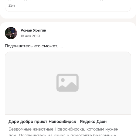
становиться домашними! Читайте наши истории о
Zen
спасении животных! Делитесь своим мнением, нам это
важно!❤️
Фид
Роман Ярыгин
18 ноя 2019
Подпишитесь кто сможет.
 ...
Дари добро приют Новосибирск | Яндекс Дзен
Бездомные животные Новосибирска, которым нужен
дом! Подпишитесь на канал и помогайте бездомным