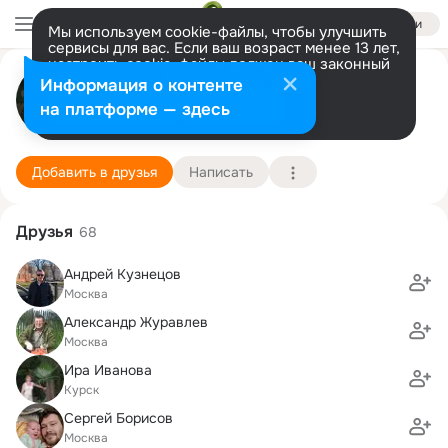
Войти
Мы используем cookie-файлы, чтобы улучшить
сервисы для вас. Если ваш возраст менее 13 лет,
настроить cookie-файлы должен ваш законный
Роман Ярыгин
представитель.
Больше информации
Информация о контенте
Разрешить все
Настроить
на платформе — здесь
Москва
20 января (53 года)
1 лицей-интернат
Подробнее
Добавить в друзья
Написать
Друзья
68
Андрей Кузнецов
Москва
Александр Журавлев
Москва
Ира Иванова
Курск
Сергей Борисов
Москва