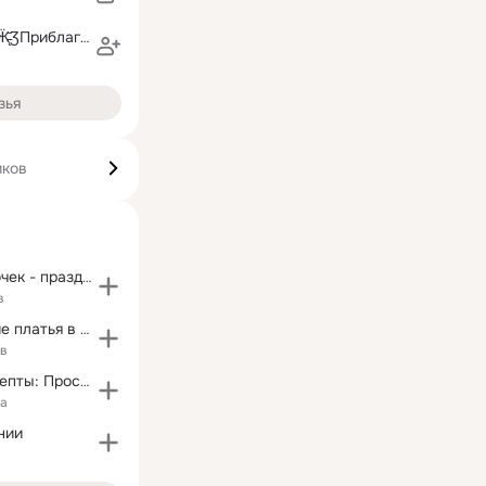
🌹Ƹ̵̡Ӝ̵̨̄ƷЮ∫lนя Ƹ̵̡Ӝ̵̨̄ƷПриблагина🌹
зья
иков
Пошив на девочек - праздничные наряды! Германия
в
Купить женские платья в интернет-магазине Milana
ов
Домашние рецепты: Просто и вкусно
ка
нии