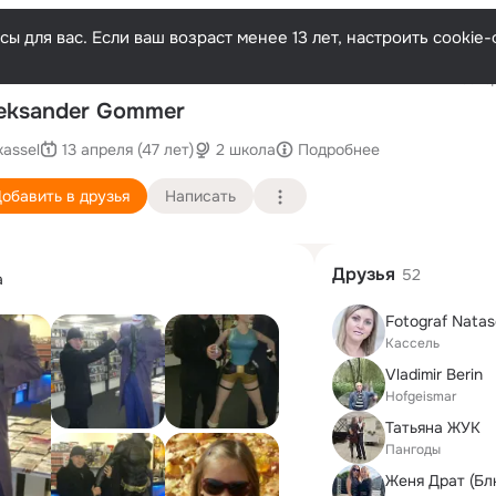
ы для вас. Если ваш возраст менее 13 лет, настроить cooki
Послед
eksander Gommer
kassel
13 апреля (47 лет)
2 школа
Подробнее
обавить в друзья
Написать
Друзья
52
а
Fotograf Nata
Кассель
Vladimir Berin
Hofgeismar
Татьяна ЖУК
Пангоды
Женя Драт (Бл