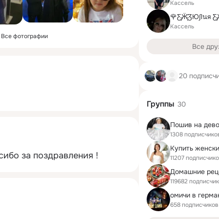
Кассель
Кассель
Все фотографии
Все дру
20 подписч
Группы
30
1308 подписчико
сибо за поздравления !
11207 подписчик
119682 подписчи
омичи в герма
658 подписчиков