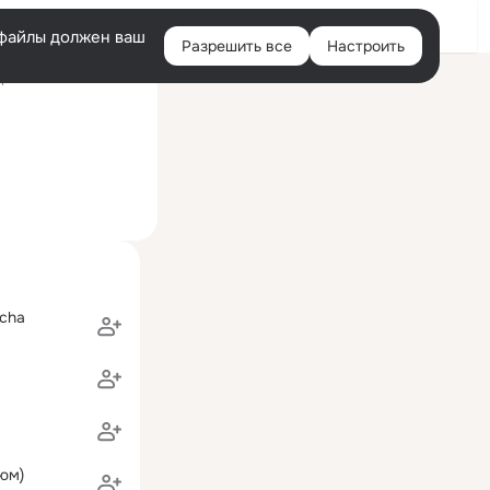
Войти
e-файлы должен ваш
Разрешить все
Настроить
Правая
ний визит: 17 ноя 2012
колонка
scha
юм)