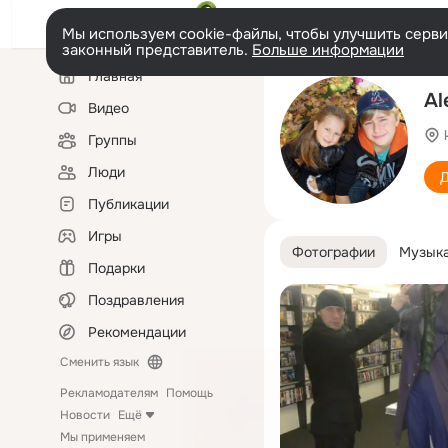
Мы используем cookie-файлы, чтобы улучшить сервис
законный представитель.
Больше информации
Левая
Главная
колонка
Al
Видео
Группы
Люди
Д
Публикации
Игры
Фотографии
Музык
Подарки
Поздравления
Рекомендации
Сменить язык
Рекламодателям
Помощь
Новости
Ещё
Мы применяем