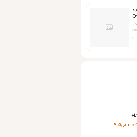
>
О
Хо
от
ca
На
Войдите в 