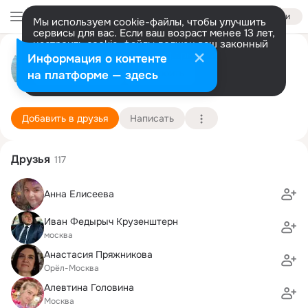
Войти
Мы используем cookie-файлы, чтобы улучшить
сервисы для вас. Если ваш возраст менее 13 лет,
настроить cookie-файлы должен ваш законный
KIRILL ALEKSANDROVICH
представитель.
Больше информации
Информация о контенте
Разрешить все
Настроить
на платформе — здесь
Williries
9 декабря (43 года)
Следствие и УГД
Подробнее
Добавить в друзья
Написать
Друзья
117
Анна Елисеева
Иван Федырыч Крузенштерн
москва
Анастасия Пряжникова
Орёл-Москва
Алевтина Головина
Москва