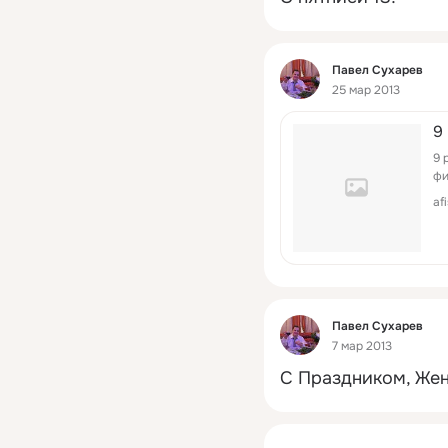
Фид
Павел Сухарев
25 мар 2013
9
9 
фи
af
Фид
Павел Сухарев
7 мар 2013
С Праздником, Жен