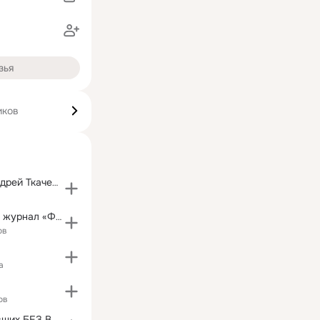
зья
иков
протоиерей Андрей Ткачев.Проповеди.Лекции.
Православный журнал «ФОМА»
ов
а
а
ов
ПОИСК пропавших БЕЗ ВЕСТИ 1941-1945