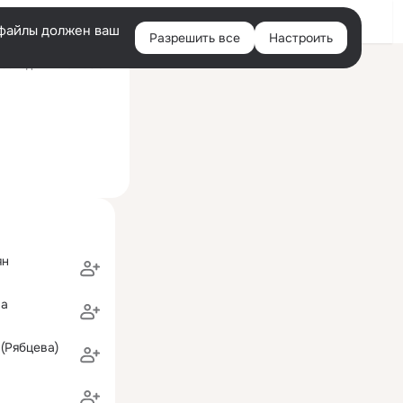
Войти
e-файлы должен ваш
Разрешить все
Настроить
Правая
оследний визит: 3 авг
колонка
ян
ва
(Рябцева)