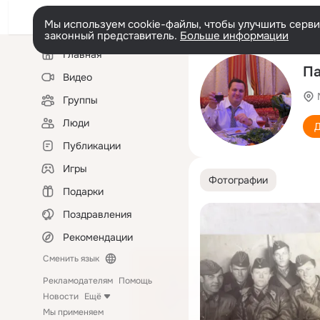
Мы используем cookie-файлы, чтобы улучшить сервис
законный представитель.
Больше информации
Левая
Главная
колонка
Па
Видео
Группы
Люди
Д
Публикации
Игры
Фотографии
Подарки
Поздравления
Рекомендации
Сменить язык
Рекламодателям
Помощь
Новости
Ещё
Мы применяем