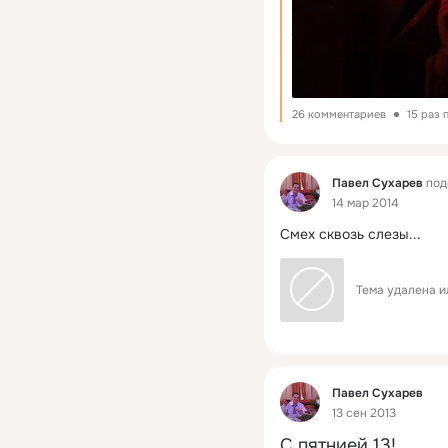
26 комментариев
15 раз
Фид
Павел Сухарев
под
14 мар 2014
Смех сквозь слезы...
Тема удалена и
Фид
Павел Сухарев
13 сен 2013
C пятнией 13!