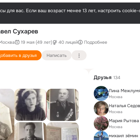
ы для вас. Если ваш возраст менее 13 лет, настроить cooki
П
вел Сухарев
Москва
19 мая (49 лет)
40 лицей
Подробнее
обавить в друзья
Написать
Друзья
134
Лина Межлум
Москва
Наталья Седо
Москва
Мария Рытова 
Москва
михаил зёмин