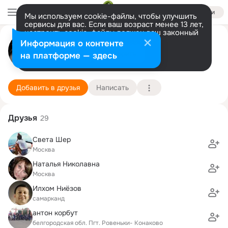
Войти
Мы используем cookie-файлы, чтобы улучшить
сервисы для вас. Если ваш возраст менее 13 лет,
настроить cookie-файлы должен ваш законный
M@ryashka F H M Филатова
представитель.
Больше информации
Информация о контенте
Разрешить все
Настроить
на платформе — здесь
Москва
5 марта (37 лет)
1881 центр образования
Подробнее
Добавить в друзья
Написать
Друзья
29
Света Шер
Москва
Наталья Николавна
Москва
Илхом Ниёзов
самарканд
антон корбут
белгородская обл. Пгт. Ровеньки- Конаково