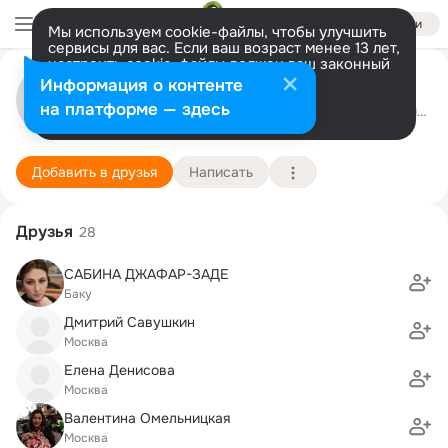
Войти
Мы используем cookie-файлы, чтобы улучшить
сервисы для вас. Если ваш возраст менее 13 лет,
настроить cookie-файлы должен ваш законный
. .
представитель.
Больше информации
Информация о контенте
Разрешить все
Настроить
на платформе — здесь
.
9 января (55 лет)
906 школа (с лицейски
Подробнее
Добавить в друзья
Написать
Друзья
28
САБИНА ДЖАФАР-ЗАДЕ
Баку
Дмитрий Савушкин
Москва
Елена Денисова
Москва
Валентина Омельницкая
Москва