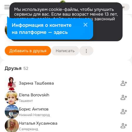
Войти
Мы используем cookie-файлы, чтобы улучшить
сервисы для вас. Если ваш возраст менее 13 лет,
настроить cookie-файлы должен ваш законный
Елена Мартьянова-Баженова
представитель.
Больше информации
Информация о контенте
Разрешить все
Настроить
на платформе — здесь
Нижний Новгород
12 февраля (46 лет)
63 школа
Подробнее
Добавить в друзья
Написать
Друзья
52
Зарина Ташбаева
Elena Borovskih
Ташкент
Борис Антипов
Нижний Новгород
Наталья Хусаинова
Самарканд