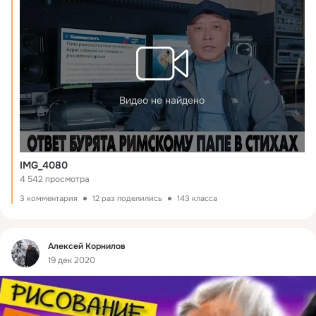
Видео не найдено
IMG_4080
4 542 просмотра
3 комментария
12 раз поделились
143 класса
Фид
Алексей Корнилов
19 дек 2020