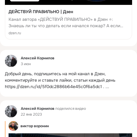
ДЕЙСТВУЙ ПРАВИЛЬНО | Дзен
Канал автора «ДЕЙСТВУЙ ПРАВИЛЬНО» в Дзен ⭐:
Знаешь ли ты что делать если начался пожар? А если
рядом человеку плохо? А если заблудился в лесу?
dzen.ru
Большинство людей теряются в критический момент.
Имею опыт и видел всякое. Здесь я п...
Фид
Алексей Корнилов
3 июн
Добрый день, подпишитесь на мой канал в Дзен, 
комментируйте и ставьте лайки, статьи каждый день
https://dzen.ru/id/5f0dc2886b64e45c0f6a5dc1 .
 ...
Фид
Алексей Корнилов
поделился видео
22 янв 2023
виктор воронин