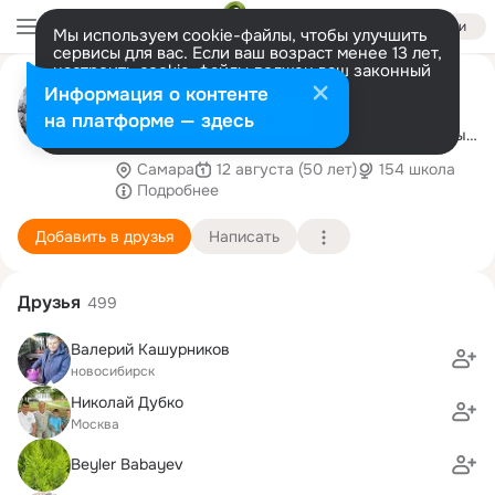
Войти
Мы используем cookie-файлы, чтобы улучшить
сервисы для вас. Если ваш возраст менее 13 лет,
настроить cookie-файлы должен ваш законный
Алексей Корнилов
представитель.
Больше информации
Информация о контенте
Подпишитесь на мой канал в Дзен,
Разрешить все
Настроить
на платформе — здесь
комментируйте и ставьте лайки, статьи каждый
день
Самара
12 августа (50 лет)
154 школа
https://dzen.ru/id/5f0dc2886b64e45c0f6a5dc1.
Подробнее
Добавить в друзья
Написать
Друзья
499
Валерий Кашурников
новосибирск
Николай Дубко
Москва
Beyler Babayev