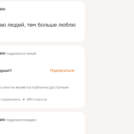
ГИН
аю людей, тем больше люблю 
ГИН
поделился темой
Подписаться
души!!!
о или не является публично доступным
а поделились
880 классов
ГИН
поделился видео