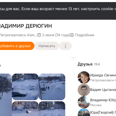
ы для вас. Если ваш возраст менее 13 лет, настроить cooki
Последн
ЛАДИМИР ДЕРЮГИН
Петропавловск-Камчатский
2 июня (74 года)
Подробнее
обавить в друзья
Написать
Друзья
194
а
Петропавловск-
Вадим Цыгано
Владимир ЮК
Москва
Юра(Георгий) 