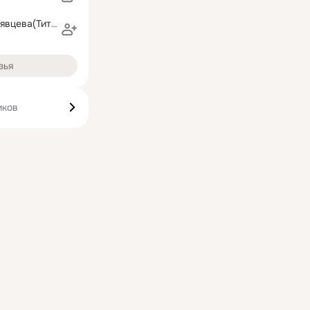
Людмила Кудрявцева(Титова)
зья
иков