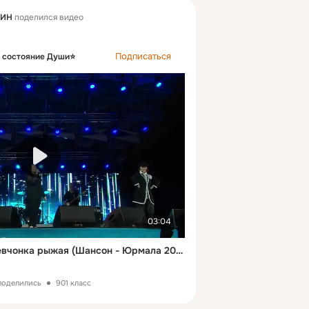
ГИН
поделился видео
Подписаться
 состояние Души⭐
03:04
Группа Воровайки - Девчонка рыжая (Шансон - Юрмала 2017)
 поделились
901 класс