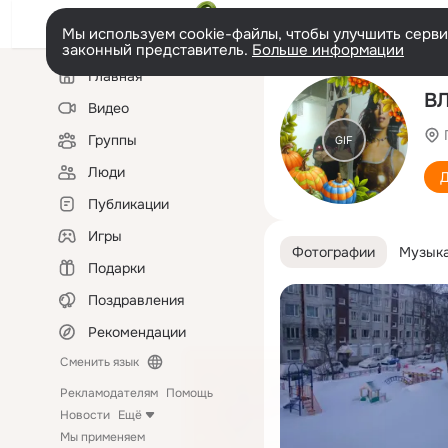
Мы используем cookie-файлы, чтобы улучшить сервис
законный представитель.
Больше информации
Левая
Главная
колонка
В
Видео
Группы
GIF
Люди
Д
Публикации
Игры
Фотографии
Музык
Подарки
Поздравления
Рекомендации
Сменить язык
Рекламодателям
Помощь
Новости
Ещё
Мы применяем