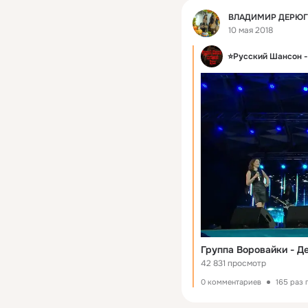
Фид
ВЛАДИМИР ДЕРЮ
10 мая 2018
⭐Русский Шансон -
42 831 просмотр
0 комментариев
165 раз