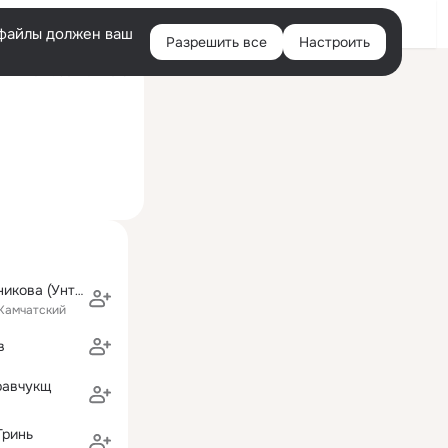
Войти
e-файлы должен ваш
Разрешить все
Настроить
Правая
ий визит: 30 июл 2018
колонка
Ираида Овчинникова (Унтилова)
Камчатский
в
равчукщ
Гринь