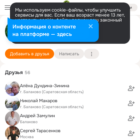
Войти
Мы используем cookie-файлы, чтобы улучшить
сервисы для вас. Если ваш возраст менее 13 лет,
настроить cookie-файлы должен ваш законный
Константин Буданов
представитель.
Больше информации
Информация о контенте
Разрешить все
Настроить
на платформе — здесь
Балаково
3 мая (43 года)
22 школа
Подробнее
Добавить в друзья
Написать
Друзья
56
Алёна Дундина-Зинина
г. Балаково (Саратовская область)
Николай Макаров
г. Балаково (Саратовская область)
Андрей Замулин
Балаково
Сергей Тарасенков
Москва