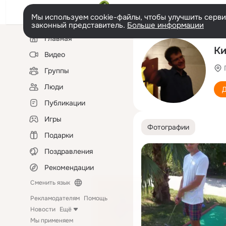
Мы используем cookie-файлы, чтобы улучшить сервис
законный представитель.
Больше информации
Левая
Главная
колонка
Ки
Видео
Группы
Люди
Д
Публикации
Игры
Фотографии
Подарки
Поздравления
Рекомендации
Сменить язык
Рекламодателям
Помощь
Новости
Ещё
Мы применяем