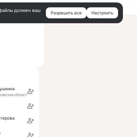
Войти
e-файлы должен ваш
Разрешить все
Настроить
Правая
ий визит: 16 июл 2014
колонка
пушкина
ковская область)
стерова
а