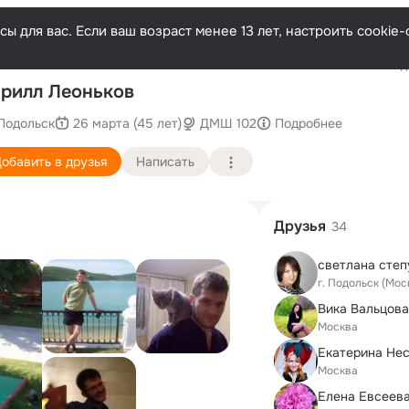
ы для вас. Если ваш возраст менее 13 лет, настроить cooki
Последн
рилл Леоньков
Подольск
26 марта (45 лет)
ДМШ 102
Подробнее
обавить в друзья
Написать
Друзья
34
светлана сте
г. Подольск (Мос
Вика Вальцова
Москва
Екатерина Не
Москва
Елена Евсеев