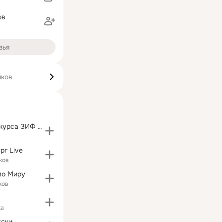
ов
зья
иков
10 лет выпуск курса ЗИФ 1998-2003 года
рг Live
ков
по Миру
ков
ка
жски