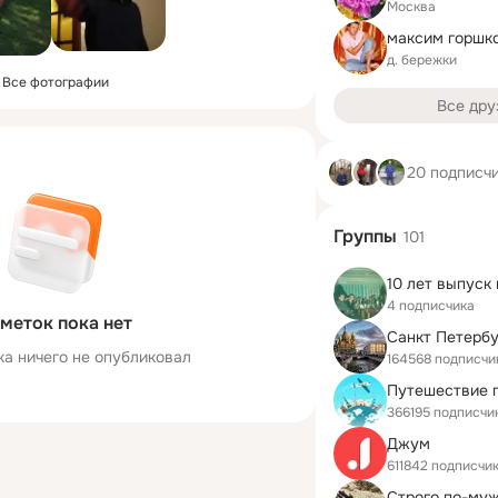
Москва
максим горшк
д. бережки
Все фотографии
Все дру
20 подписч
Группы
101
4 подписчика
меток пока нет
Санкт Петербу
ка ничего не опубликовал
164568 подписчи
Путешествие 
366195 подписчи
Джум
611842 подписчи
Строго по-му