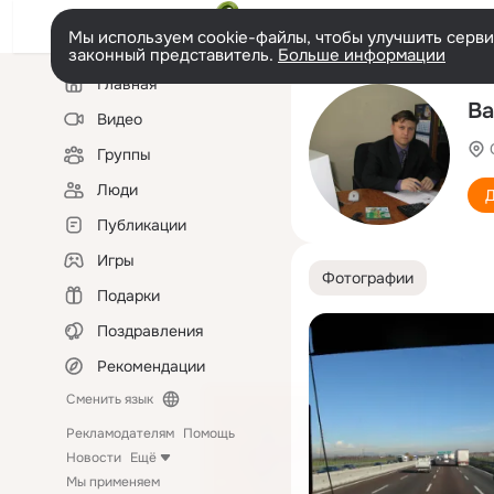
Мы используем cookie-файлы, чтобы улучшить сервис
законный представитель.
Больше информации
Левая
Главная
колонка
Ва
Видео
Группы
Люди
Д
Публикации
Игры
Фотографии
Подарки
Поздравления
Рекомендации
Сменить язык
Рекламодателям
Помощь
Новости
Ещё
Мы применяем