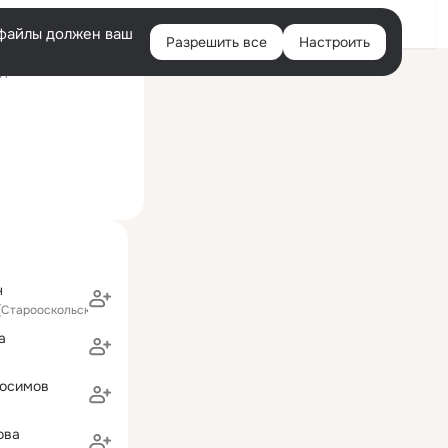
Войти
e-файлы должен ваш
Разрешить все
Настроить
Правая
ний визит: 2 авг 2013
колонка
н
 (Старооскольский район)
а
росимов
ова