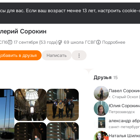
ы для вас. Если ваш возраст менее 13 лет, настроить cooki
Послед
лерий Сорокин
СПб
17 сентября (53 года)
69 школа ГСВГ
Подробнее
обавить в друзья
Написать
Друзья
15
Павел Сороки
г. Старый Оскол
Юлия Сорокин
Петрозаводск
александр аб
санкт-петербург
Наталья Шилк