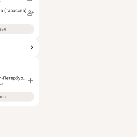
г
а (Тарасова)
зья
«ЗЕНИТ» Санкт-Петербург «Неофициальная страница»
ка
ппы