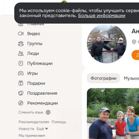
Мы используем cookie-файлы, чтобы улучшить сервис
законный представитель.
Больше информации
Левая
Главная
колонка
Ан
Видео
Группы
Люди
Д
Публикации
Игры
Фотографии
Музык
Подарки
Поздравления
Рекомендации
Сменить язык
Рекламодателям
Помощь
Новости
Ещё
Мы применяем