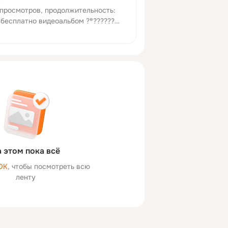
 просмотров, продолжительность:
 бесплатно видеоальбом ?®??????
циальной сети Мой Мир.
 этом пока всё
ОК
, чтобы посмотреть всю
ленту