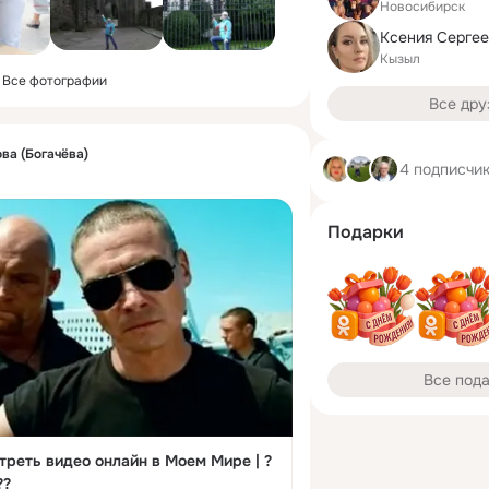
Новосибирск
Ксения Серге
Кызыл
Все фотографии
Все дру
ва (Богачёва)
4 подписчи
Подарки
Все под
??