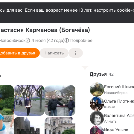
ы для вас. Если ваш возраст менее 13 лет, настроить cooki
Послед
астасия Карманова (Богачёва)
Новосибирск
4 июля (42 года)
Подробнее
обавить в друзья
Написать
Друзья
42
а
Евгений Шнип
Новосибирск
Ольга Плотни
Кызыл
Алматы
Иван Ушков