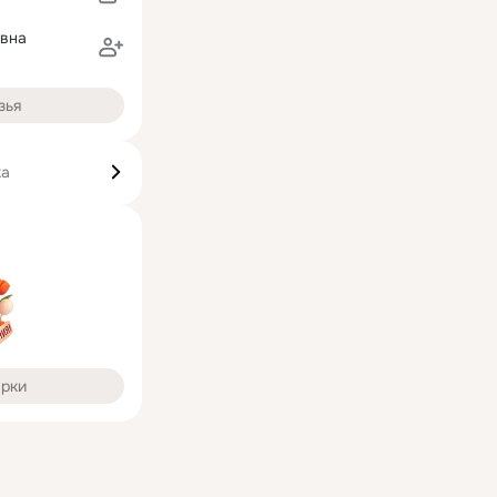
евна
зья
ка
арки