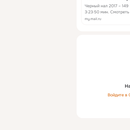
Черный нал 2017 – 149
3:23:50 мин. Смотреть
?????????????µ?? в со
my.mail.ru
На
Войдите в 