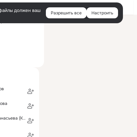
Войти
e-файлы должен ваш
Разрешить все
Настроить
Правая
ний визит: 6 сен 2019
колонка
ов
кова
Валентина Афанасьева (Карманова)