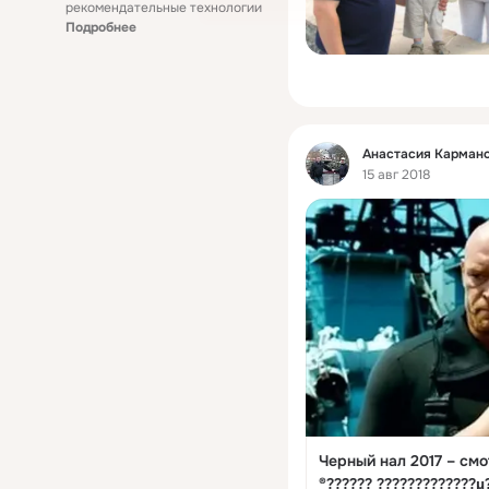
рекомендательные технологии
Подробнее
Фид
Анастасия Кармано
15 авг 2018
Черный нал 2017 – смотреть видео онлайн в Моем Мире | ?
®?????? ?????????????µ