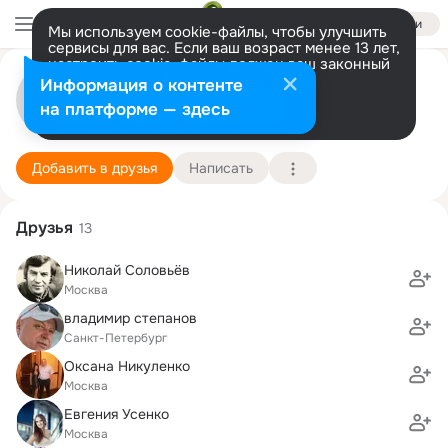
Войти
Мы используем cookie-файлы, чтобы улучшить
сервисы для вас. Если ваш возраст менее 13 лет,
настроить cookie-файлы должен ваш законный
представитель.
Больше информации
Вита Степанова
Информация о контенте
Разрешить все
Настроить
на платформе — здесь
Москва
4 мая (38 лет)
Подробнее
Добавить в друзья
Написать
Друзья
13
Николай Соловьёв
Москва
владимир степанов
Санкт-Петербург
Оксана Никуленко
Москва
Евгения Усенко
Москва