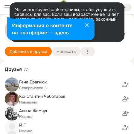
Войти
Мы используем cookie-файлы, чтобы улучшить
сервисы для вас. Если ваш возраст менее 13 лет,
настроить cookie-файлы должен ваш законный
олег черныш
представитель.
Больше информации
Информация о контенте
Разрешить все
Настроить
на платформе — здесь
Мурманск
19 февраля (47 лет)
8 школа
Подробнее
Добавить в друзья
Написать
Друзья
77
Гена Брагнюк
Североморск-3
Константин Чеботарев
Навашино
Алина Жемчуг
Москва
И Г
Москва