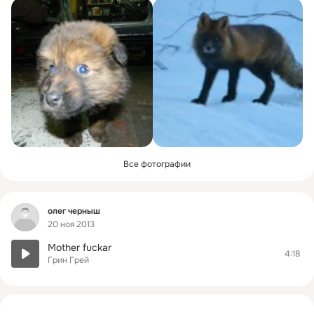
Все фотографии
Фид
олег черныш
20 ноя 2013
Mother fuckar
4:18
Грин Грей