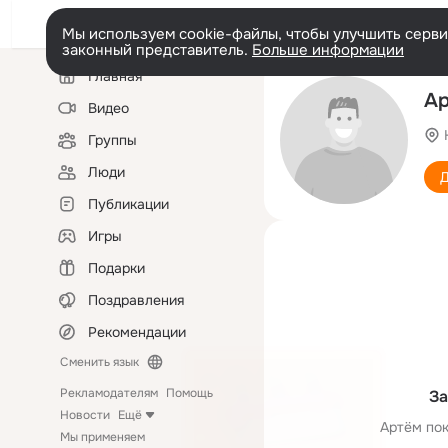
Мы используем cookie-файлы, чтобы улучшить сервис
законный представитель.
Больше информации
Левая
Главная
колонка
Ар
Видео
Группы
Люди
Д
Публикации
Игры
Подарки
Поздравления
Рекомендации
Сменить язык
Рекламодателям
Помощь
За
Новости
Ещё
Артём пок
Мы применяем