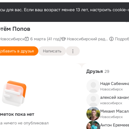
ы для вас. Если ваш возраст менее 13 лет, настроить cooki
Последн
тём Попов
Новосибирск
6 марта (41 год)
Новосибирский радиотехничес
Подро
обавить в друзья
Написать
Друзья
29
Надя Сабенина
Новосибирск
алексей ханан
новосибирск
Михаил Масал
меток пока нет
Новосибирск
а ничего не опубликовал
Антон Еремее