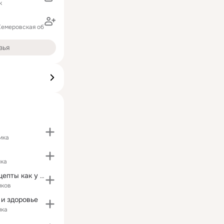
к
Кемеровская область)
зья
ика
ика
Домашние "Рецепты как у Мамы!"
иков
 и здоровье
ика