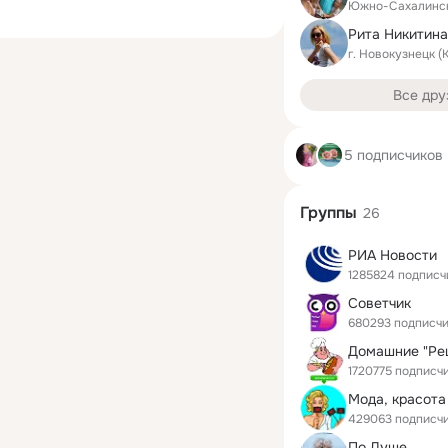
Южно-Сахалинс
Рита Никитина
г. Новокузнецк (
Все дру
5 подписчиков
Группы
26
РИА Новости
1285824 подписч
Советчик
680293 подписч
1720775 подписч
Мода, красота
429063 подписч
По Душе