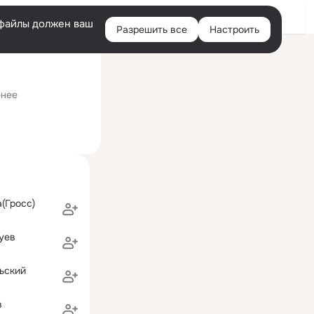
Войти
e-файлы должен ваш
Разрешить все
Настроить
Правая
ий визит: 20 сен 2021
колонка
кий колледж
бнее
(Гросс)
уев
ьский
в