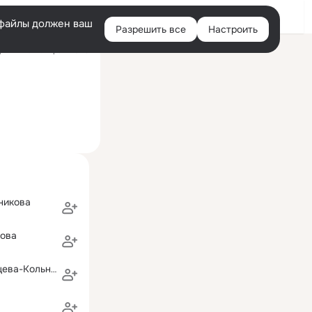
Войти
e-файлы должен ваш
Разрешить все
Настроить
Правая
ний визит: 7 фев 2023
колонка
 изучения английского языка)
никова
кова
Галина Ломовцева-Кольнер