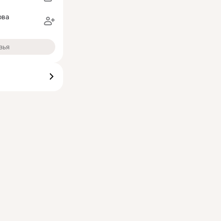
ова
зья