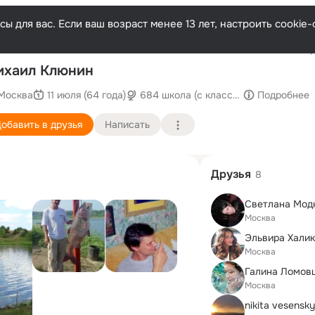
ы для вас. Если ваш возраст менее 13 лет, настроить cooki
Послед
ихаил Клюнин
Москва
11 июля (64 года)
684 школа (с классами углубленного
Подробнее
обавить в друзья
Написать
Друзья
8
Светлана Мод
Москва
Эльвира Хали
Москва
Москва
nikita vesensky