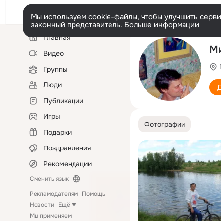
Мы используем cookie-файлы, чтобы улучшить сервис
законный представитель.
Больше информации
Левая
Главная
колонка
M
Видео
Группы
Люди
Д
Публикации
Игры
Фотографии
Подарки
Поздравления
Рекомендации
Сменить язык
Рекламодателям
Помощь
Новости
Ещё
Мы применяем