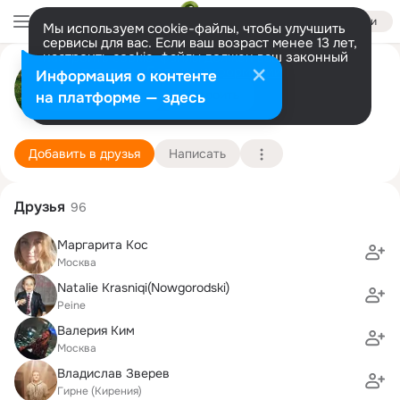
Войти
Мы используем cookie-файлы, чтобы улучшить
сервисы для вас. Если ваш возраст менее 13 лет,
настроить cookie-файлы должен ваш законный
Ольга Ким (Черкашина)
представитель.
Больше информации
Информация о контенте
Разрешить все
Настроить
на платформе — здесь
Москва
11 апреля (47 лет)
8 школа
Подробнее
Добавить в друзья
Написать
Друзья
96
Маргарита Кос
Москва
Natalie Krasniqi(Nowgorodski)
Peine
Валерия Ким
Москва
Владислав Зверев
Гирне (Кирения)