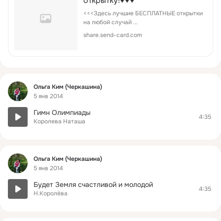
открытку!♥♥♥
<<<Здесь лучшие БЕСПЛАТНЫЕ открытки
на любой случай ...
share.send-card.com
Фид
Ольга Ким (Черкашина)
5 янв 2014
Гимн Олимпиады
4:35
Королева Наташа
Фид
Ольга Ким (Черкашина)
5 янв 2014
Будет Земля счастливой и молодой
4:35
Н.Королёва