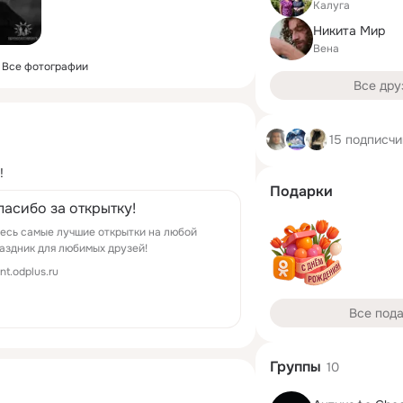
Калуга
Никита Мир
Вена
Все фотографии
Все дру
15 подписчи
!
Подарки
пасибо за открытку!
есь самые лучшие открытки на любой
аздник для любимых друзей!
ont.odplus.ru
Все под
Группы
10