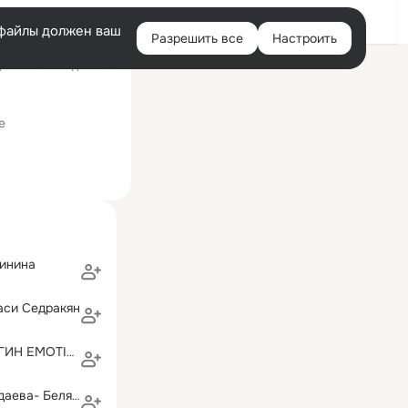
Войти
e-файлы должен ваш
Разрешить все
Настроить
Правая
ий визит: 14 дек 2016
колонка
 уклоном)
е
тинина
аси Седракян
СЕРГЕЙ ДЕНЬГИН EMOTIONS CATCHER
Любовь Бурундаева- Белякова