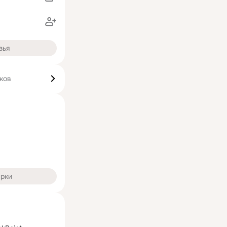
зья
ков
арки