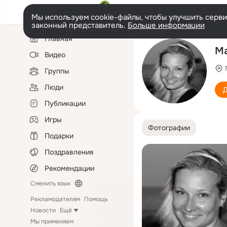
Мы используем cookie-файлы, чтобы улучшить сервис
законный представитель.
Больше информации
Левая
Главная
колонка
Ma
Видео
Группы
Люди
Д
Публикации
Игры
Фотографии
Подарки
Поздравления
Рекомендации
Сменить язык
Рекламодателям
Помощь
Новости
Ещё
Мы применяем