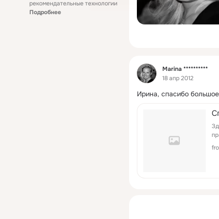
рекомендательные технологии
Подробнее
Фид
Marina **********
18 апр 2012
Ирина, спасибо большое
С
Зд
пр
fr