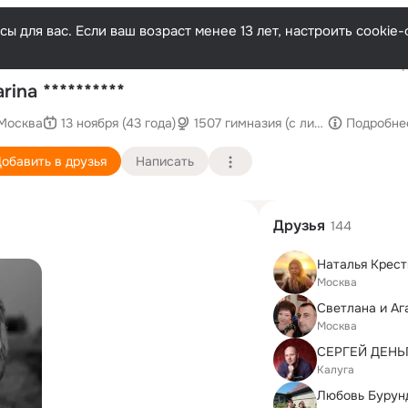
ы для вас. Если ваш возраст менее 13 лет, настроить cooki
Последн
rina **********
Москва
13 ноября (43 года)
1507 гимназия (с лингвистическим
Подробне
обавить в друзья
Написать
Друзья
144
Наталья Крес
Москва
Светлана и Аг
Москва
Калуга