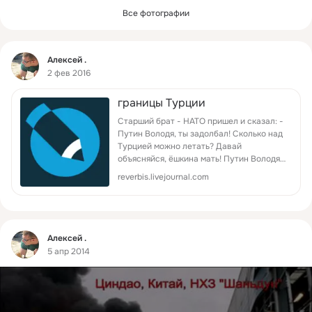
Все фотографии
Фид
Алексей .
2 фев 2016
границы Турции
Старший брат - НАТО пришел и сказал: -
Путин Володя, ты задолбал! Сколько над
Турцией можно летать? Давай
объясняйся, ёшкина мать! Путин Володя
изволил молчать, Но…
reverbis.livejournal.com
Фид
Алексей .
5 апр 2014