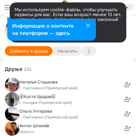
Войти
Мы используем cookie-файлы, чтобы улучшить
сервисы для вас. Если ваш возраст менее 13 лет,
настроить cookie-файлы должен ваш законный
представитель.
Больше информации
Алексей .
Информация о контенте
Разрешить все
Настроить
на платформе — здесь
Находка
13 декабря
Подробнее
Добавить в друзья
Написать
Друзья
233
Наталья Сташкова
г. Партизанск (Приморский край)
🤫Костя Удодов🤫
г. Находка (Приморский край)
Ольга Унтерова
г. Партизанск (Приморский край)
Антон Шпинёв
Иркутск