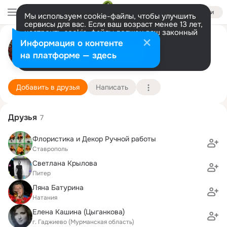
Войти
Мы используем cookie-файлы, чтобы улучшить
сервисы для вас. Если ваш возраст менее 13 лет,
настроить cookie-файлы должен ваш законный
Вадим Пейсахович
представитель.
Больше информации
Информация о контенте
Разрешить все
Настроить
на платформе — здесь
Нетания
12 июня (70 лет)
Подробнее
Добавить в друзья
Написать
Друзья
7
Флористика и Декор Ручной работы
Ставрополь
Светлана Крылова
Питер
Ляна Батурина
Натания
Елена Кашина (Цыганкова)
г. Гаджиево (Мурманская область)