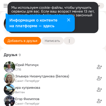
Войти
Мы используем cookie-файлы, чтобы улучшить
сервисы для вас. Если ваш возраст менее 13 лет,
настроить cookie-файлы должен ваш законный
Дарья Дианова
представитель.
Больше информации
Информация о контенте
Разрешить все
Настроить
на платформе — здесь
Санкт-Петербург
9 февраля (37 лет)
203 школа им. А.С. Грибоедова
Подробнее
Добавить в друзья
Написать
Друзья
9
Юрий Матичук
СПБ
Эльвира Низамутдинова (Белова)
Санкт-Петербург
ира куприянова
Виттен
Егор Филиппов
Санкт-Петербург