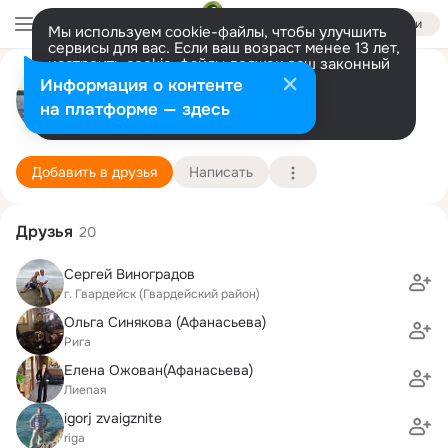
Войти
Мы используем cookie-файлы, чтобы улучшить
сервисы для вас. Если ваш возраст менее 13 лет,
настроить cookie-файлы должен ваш законный
sergej naumenko
представитель.
Больше информации
Информация о контенте
Разрешить все
Настроить
на платформе — здесь
sankt-peterburg
16 марта (63 года)
80 школа
Подробнее
Добавить в друзья
Написать
Друзья
20
Сергей Виноградов
г. Гвардейск (Гвардейский район)
Ольга Синякова (Афанасьева)
Рига
Елена Ожован(Афанасьева)
Лиепая
igorj zvaigznite
riga