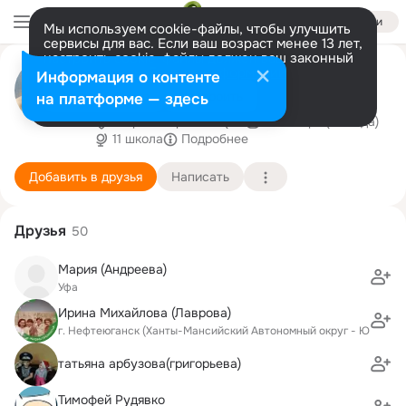
Войти
Мы используем cookie-файлы, чтобы улучшить
сервисы для вас. Если ваш возраст менее 13 лет,
настроить cookie-файлы должен ваш законный
Ольга Занина
представитель.
Больше информации
Информация о контенте
Ишимбайская шлюха
Разрешить все
Настроить
на платформе — здесь
г. Красноармейск (Московская область)
19 января (42 года)
11 школа
Подробнее
Добавить в друзья
Написать
Друзья
50
Мария (Андреева)
Уфа
Ирина Михайлова (Лаврова)
г. Нефтеюганск (Ханты-Мансийский Автономный округ - Югра АО
татьяна арбузова(григорьева)
Тимофей Рудявко