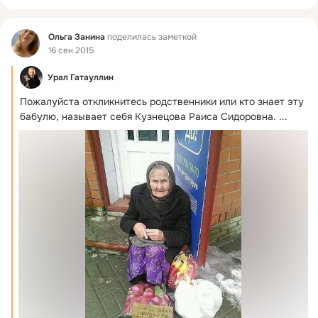
Фид
Ольга Занина
поделилась заметкой
16 сен 2015
Урал Гатауллин
Пожалуйста откликнитесь родственники или кто знает эту 
бабулю, называет себя Кузнецова Раиса Сидоровна.
 ...