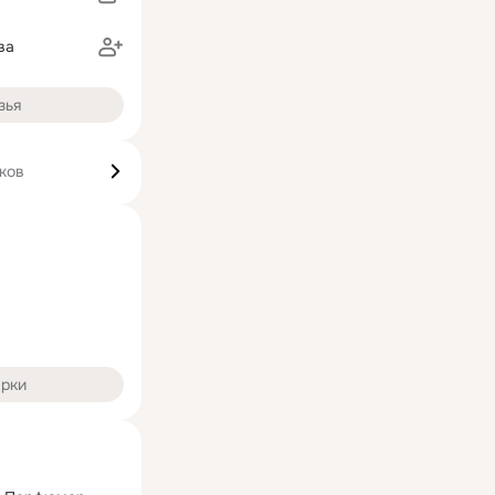
ва
зья
ков
арки