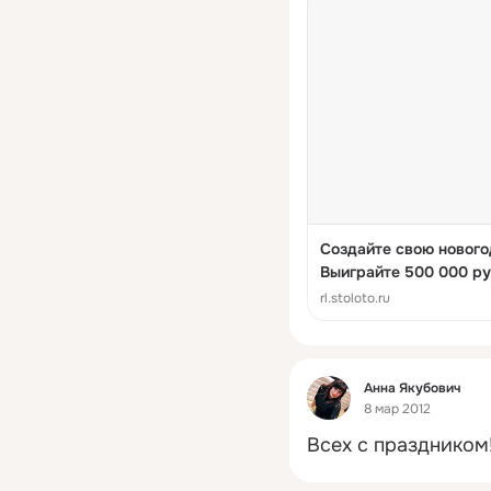
Создайте свою новог
Выиграйте 500 000 ру
миллиардером
rl.stoloto.ru
Фид
Анна Якубович
8 мар 2012
Всех с праздником!!