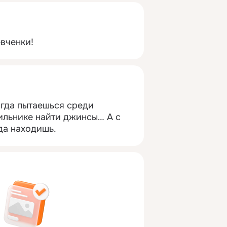
вченки!
гда пытаешься среди 
ильнике найти джинсы… А с 
да находишь.