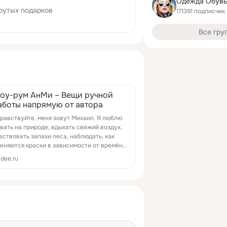
рутых подарков
171391 подписчик
Все гру
оу-рум АнМи – Вещи ручной
аботы напрямую от автора
равствуйте, меня зовут Михаил. Я люблю
вать на природе, вдыхать свежий воздух,
вствовать запахи леса, наблюдать, как
еняются краски в зависимости от времён
да. Собственно это меня и вдохнови...
-dee.ru