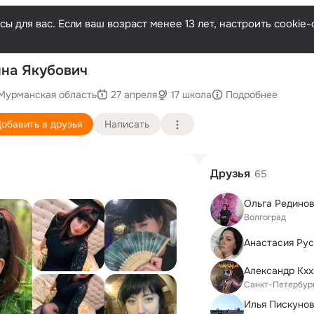
ы для вас. Если ваш возраст менее 13 лет, настроить cooki
По
на Якубович
Мурманская область
27 апреля
17 школа
Подробнее
обавить в друзья
Написать
Друзья
65
Ольга Рединов
Волгоград
Анастасия Ру
Александр Кхх
Санкт-Петербур
Илья Пискуно