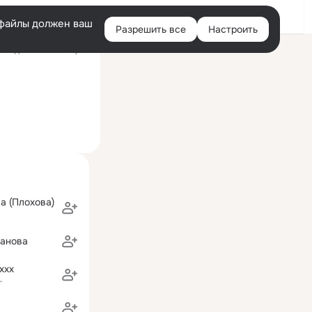
Войти
e-файлы должен ваш
Разрешить все
Настроить
Правая
следний визит: 12 фев
колонка
а (Плохова)
санова
ххх
г
в