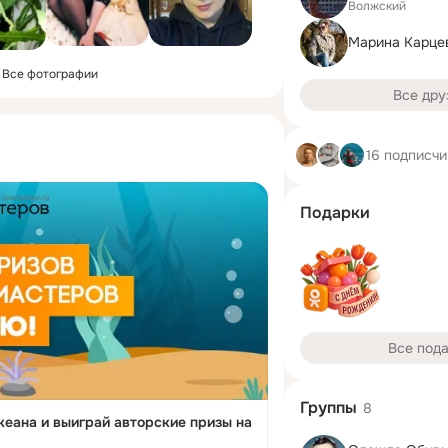
Волжский
Марина Карце
Все фотографии
Все дру
16 подписчи
Подарки
Все под
Группы
8
кеана и выиграй авторские призы на