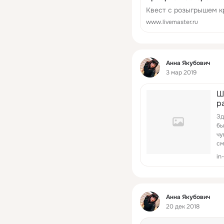
Квест с розыгрышем к
www.livemaster.ru
Фид
Анна Якубович
3 мар 2019
Ш
р
Зд
бы
чу
см
го
in
Фид
Анна Якубович
20 дек 2018