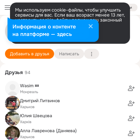
Войти
Мы используем cookie-файлы, чтобы улучшить
сервисы для вас. Если ваш возраст менее 13 лет,
настроить cookie-файлы должен ваш законный
Евгения Наумова
представитель.
Больше информации
Информация о контенте
Разрешить все
Настроить
на платформе — здесь
Харьков
8 июня (42 года)
50 школа
Подробнее
Добавить в друзья
Написать
Друзья
94
Wasim 💤
Монреаль
Дмитрий Литвинов
Харьков
Юлия Швецова
Харків
Алла Лавренова (Даняева)
Харьков