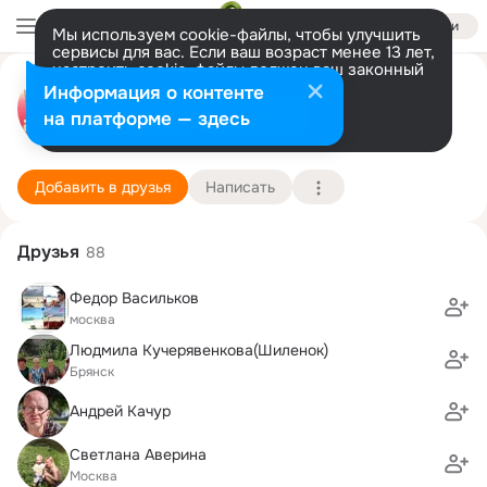
Войти
Мы используем cookie-файлы, чтобы улучшить
сервисы для вас. Если ваш возраст менее 13 лет,
настроить cookie-файлы должен ваш законный
Дмитрий Круговых
представитель.
Больше информации
Информация о контенте
Разрешить все
Настроить
на платформе — здесь
Москва
13 декабря (47 лет)
109 школа
Подробнее
Добавить в друзья
Написать
Друзья
88
Федор Васильков
москва
Людмила Кучерявенкова(Шиленок)
Брянск
Андрей Качур
Светлана Аверина
Москва