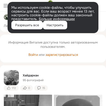
Мы используем cookie-файлы, чтобы улучшить
сервисы для вас. Если ваш возраст менее 13 лет,
настроить cookie-файлы должен ваш законный
Виталий Скитский
представитель.
Больше информации
Разрешить все
Настроить
Лента
Друзья
Фото
Заметки
Ещё
182
291
3
Информация Виталия доступна только авторизованным
пользователям.
Войти
или
зарегистрироваться
Хайдаркан
95 фотографий
172
0
15