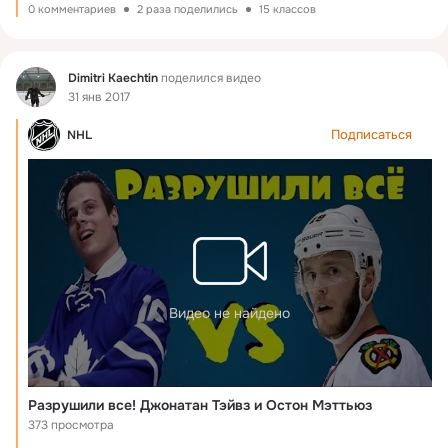
0 комментариев
2 раза поделились
15 классов
Фид
Dimitri Kaechtin
поделился видео
31 янв 2017
Подписаться
NHL
Видео не найдено
Разрушили все! Джонатан Тэйвз и Остон Мэттьюз
373 просмотра