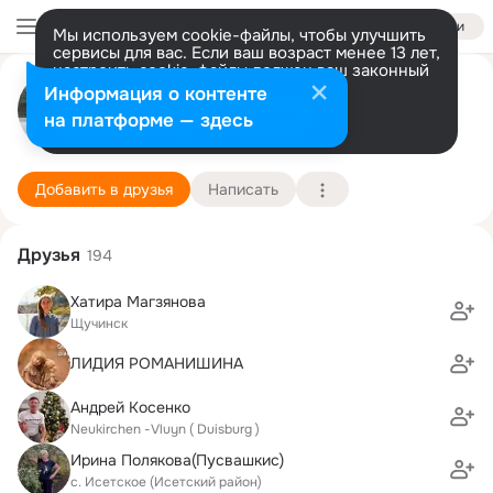
Войти
Мы используем cookie-файлы, чтобы улучшить
сервисы для вас. Если ваш возраст менее 13 лет,
настроить cookie-файлы должен ваш законный
Dimitri Kaechtin
представитель.
Больше информации
Информация о контенте
Разрешить все
Настроить
на платформе — здесь
Münnerstadt
1 июня (44 года)
11 школа
Подробнее
Добавить в друзья
Написать
Друзья
194
Хатира Магзянова
Щучинск
ЛИДИЯ РОМАНИШИНА
Андрей Koсенко
Neukirchen -Vluyn ( Duisburg )
Ирина Полякова(Пусвашкис)
с. Исетское (Исетский район)