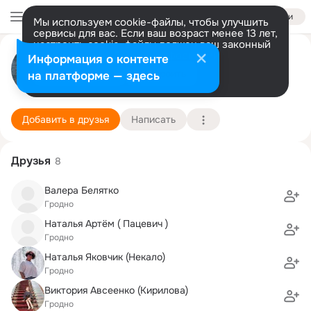
Войти
Мы используем cookie-файлы, чтобы улучшить
сервисы для вас. Если ваш возраст менее 13 лет,
настроить cookie-файлы должен ваш законный
Мария Павельева
представитель.
Больше информации
Информация о контенте
Разрешить все
Настроить
на платформе — здесь
г. Лангепас (Ханты-Мансийский Автономный ок
9 июня (56 лет)
22 школа
Подробнее
Добавить в друзья
Написать
Друзья
8
Валера Белятко
Гродно
Наталья Артём ( Пацевич )
Гродно
Наталья Яковчик (Некало)
Гродно
Виктория Авсеенко (Кирилова)
Гродно