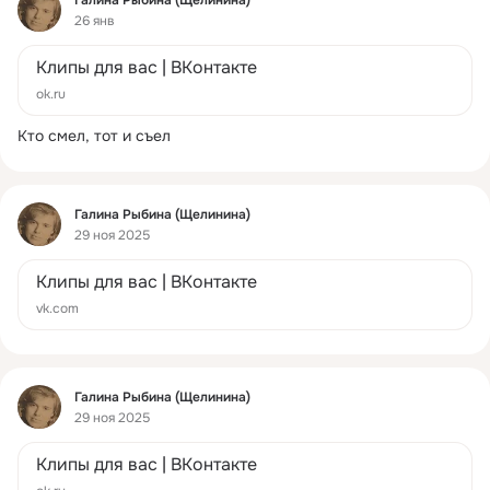
железного характера великого тренера.
26 янв
Вы узнаете о непростом детстве под
руководством строгого отца, роковой
Клипы для вас | ВКонтакте
травме, которая навсегда оборвала
карьеру перспективной фигуристки, и о
ok.ru
сложных поворотах в её личной жизни.
Почему её громкие союзы обсуждали все,
Кто смел, тот и съел
и какое главное сожаление осталось в её
сердце на всю жизнь, когда гасли софиты
ледовых арен? Смотрите до конца, чтобы
узнать, как эта сильная женщина
Фид
Галина Рыбина (Щелинина)
находила в себе силы двигаться дальше
29 ноя 2025
вопреки всем ударам судьбы.
Подписывайтесь на канал, ставьте лайк и
Клипы для вас | ВКонтакте
делитесь своим мнением в комментариях!
vk.com
Увела отца двойняшек: История Татьяны
Тарасовой #шоубизнес #тарасова
#shorts
Фид
Галина Рыбина (Щелинина)
29 ноя 2025
Клипы для вас | ВКонтакте