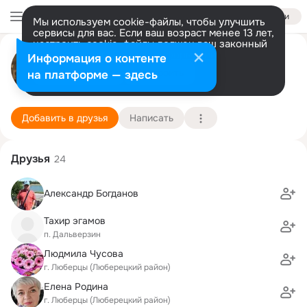
Войти
Мы используем cookie-файлы, чтобы улучшить
сервисы для вас. Если ваш возраст менее 13 лет,
настроить cookie-файлы должен ваш законный
Галина Рыбина (Щелинина)
представитель.
Больше информации
Информация о контенте
Разрешить все
Настроить
на платформе — здесь
5 сентября (85 лет)
Ветлужская школа
Подробнее
Добавить в друзья
Написать
Друзья
24
Александр Богданов
Taхир эгамов
п. Дальверзин
Людмила Чусова
г. Люберцы (Люберецкий район)
Eлена Родина
г. Люберцы (Люберецкий район)