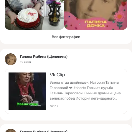
Все фотографии
Фид
Галина Рыбина (Щелинина)
12 июл
Vk Clip
Увела отца двойняшек: История Татьяны
Тарасовой 💔 #shorts Горькая судьба
Татьяны Тарасовой: Личные драмы и цена
великих побед История легендарного
тренера Татьяны Тарасовой, которая
ok.ru
воспитала десятки олимпийских
чемпионов, но заплатила за это огромную
личную цену. Какую тайну долгие годы
скрывала главная наставница страны? В
этом видео мы заглянем за кулисы
Фид
Галина Рыбина (Щелинина)