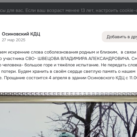
Русски
ы для вас. Если ваш возраст менее 13 лет, настроить cooki
Лента
Друзья
Фото
Заметки
Группы
Игры
1.3K
5.7K
570
93
8
Осиновский КДЦ
Добавить в др
Дополнитель
27 мар 2025
колонка
Все
ем искренние слова соболезнования родным и близким,  в связи 
С др
ью участника СВО- ШВЕЦОВА ВЛАДИМИРА АЛЕКСАНДРОВИЧА.
 См
о человека- большое горе и тяжёлое испытание. Не передать слов
Игры
т потери. Будем хранить в своём сердце светлую память о нашем 
е. Прощание состоится 4 апреля в здании Осиновского КДЦ с 11.00