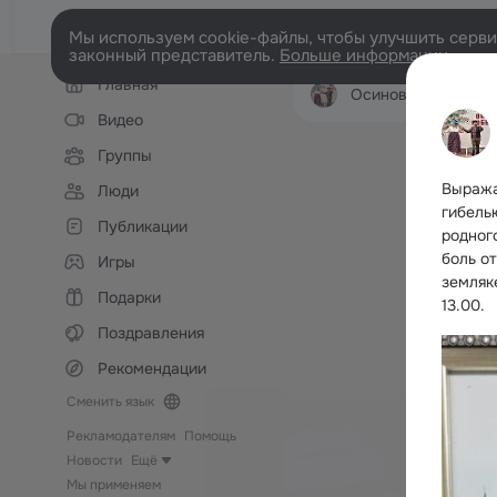
Мы используем cookie-файлы, чтобы улучшить сервис
законный представитель.
Больше информации
Левая
Главная
колонка
Осиновский КДЦ
Видео
Группы
Выража
Люди
гибел
Публикации
родног
боль о
Игры
земляк
Подарки
13.00.
Поздравления
Рекомендации
Сменить язык
Рекламодателям
Помощь
Новости
Ещё
Мы применяем