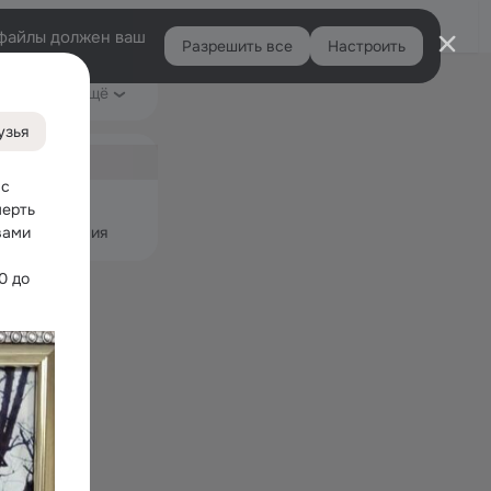
Помощь
Войти
й
e-файлы должен ваш
Разрешить все
Настроить
Правая
Видео
Ещё
колонка
узья
ная
с 
узьями
ерть 
ами 
 и приложения
 до 