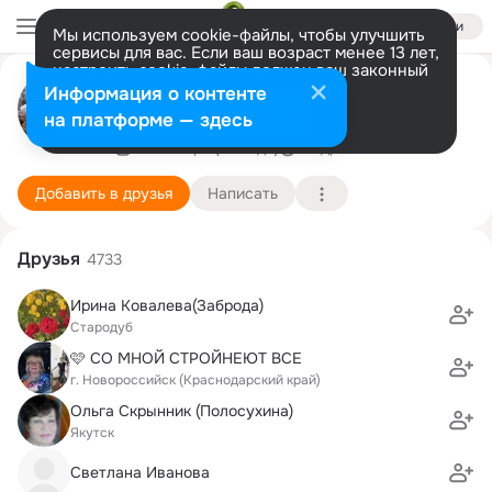
Войти
Мы используем cookie-файлы, чтобы улучшить
сервисы для вас. Если ваш возраст менее 13 лет,
настроить cookie-файлы должен ваш законный
Галина Несина
представитель.
Больше информации
Информация о контенте
https://pitomnikroz.ru/
Разрешить все
Настроить
на платформе — здесь
20 января (52 года)
Подробнее
Добавить в друзья
Написать
Друзья
4733
Ирина Ковалева(Заброда)
Стародуб
🩷 СО МНОЙ СТРОЙНЕЮТ ВСЕ
г. Новороссийск (Краснодарский край)
Ольга Скрынник (Полосухина)
Якутск
Светлана Иванова