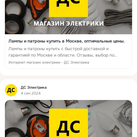
Лампы и патроны купить в Москве, оптимальные цены.
Лампы и патроны купить с быстрой доставкой и
гарантией по Москве и области. Отзывы, выбор по
параметрам, производители, фото, статьи и технические
Интернет магазин электрики - ДС Электрика
характеристики. 14 дней на возврат - интернет-магазин
Д...
Фид
ДС Электрика
4 сен 2024