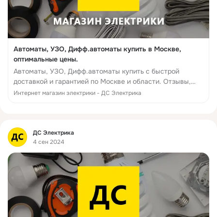
Автоматы, УЗО, Дифф.автоматы купить в Москве,
оптимальные цены.
Автоматы, УЗО, Дифф.автоматы купить с быстрой
доставкой и гарантией по Москве и области. Отзывы,
выбор по параметрам, производители, фото, статьи и
Интернет магазин электрики - ДС Электрика
технические характеристики. 14 дней на во...
Фид
ДС Электрика
4 сен 2024