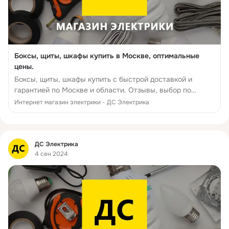
Боксы, щиты, шкафы купить в Москве, оптимальные
цены.
Боксы, щиты, шкафы купить с быстрой доставкой и
гарантией по Москве и области. Отзывы, выбор по
параметрам, производители, фото, статьи и технические
Интернет магазин электрики - ДС Электрика
характеристики. 14 дней на возврат - интернет-маг...
Фид
ДС Электрика
4 сен 2024