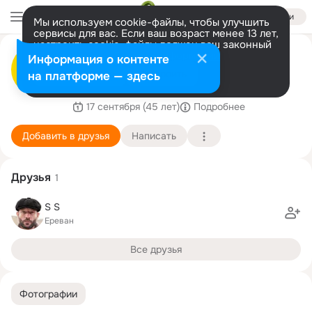
Войти
Мы используем cookie-файлы, чтобы улучшить
сервисы для вас. Если ваш возраст менее 13 лет,
настроить cookie-файлы должен ваш законный
ДС Электрика
представитель.
Больше информации
Информация о контенте
«ДС Электрика» — интернет-магазин
Разрешить все
Настроить
на платформе — здесь
Электрики.
17 сентября (45 лет)
Подробнее
Добавить в друзья
Написать
Друзья
1
S S
Ереван
Все друзья
Фотографии